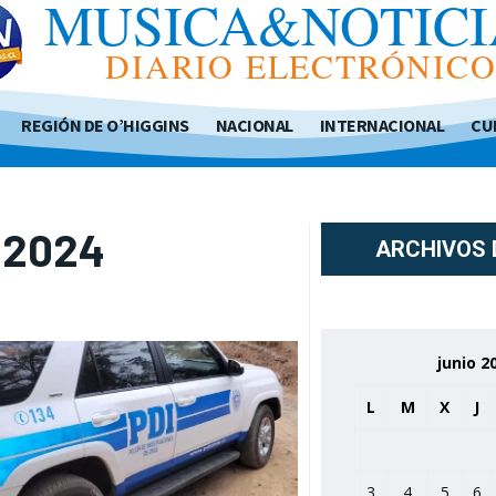
MUSICA&NOTICI
DIARIO ELECTRÓNIC
REGIÓN DE O’HIGGINS
NACIONAL
INTERNACIONAL
CU
, 2024
ARCHIVOS 
junio 2
L
M
X
J
3
4
5
6