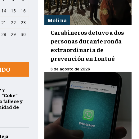
14
15
16
Molina
21
22
23
Carabineros detuvo a dos
28
29
30
personas durante ronda
extraordinaria de
prevención en Lontué
IDO
6 de agosto de 2026
 y
e “Coke”
 fallece y
nidad de
deja