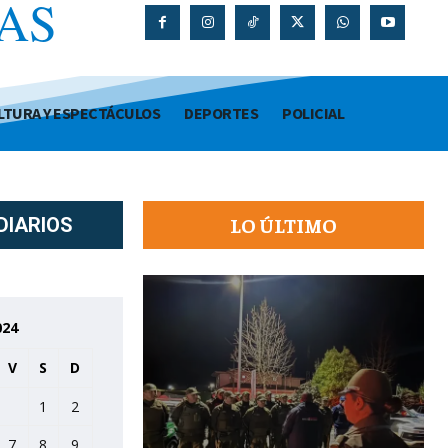
AS
O
LTURA Y ESPECTÁCULOS
DEPORTES
POLICIAL
LO ÚLTIMO
DIARIOS
024
V
S
D
1
2
7
8
9