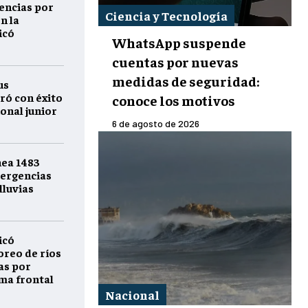
encias por
Ciencia y Tecnología
n la
icó
WhatsApp suspende
cuentas por nuevas
medidas de seguridad:
us
ró con éxito
conoce los motivos
onal junior
6 de agosto de 2026
nea 1483
ergencias
lluvias
icó
reo de ríos
as por
ema frontal
Nacional