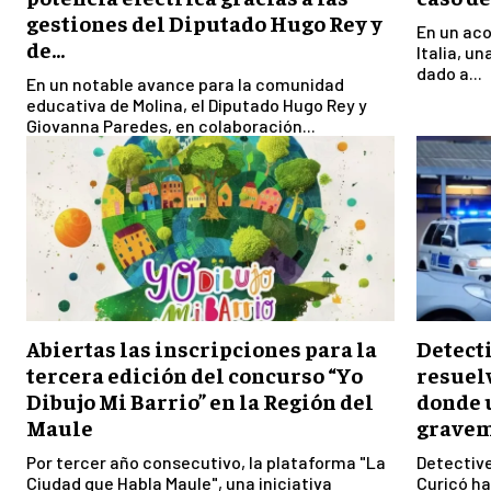
gestiones del Diputado Hugo Rey y
En un ac
de...
Italia, u
dado a...
En un notable avance para la comunidad
educativa de Molina, el Diputado Hugo Rey y
Giovanna Paredes, en colaboración...
Abiertas las inscripciones para la
Detecti
tercera edición del concurso “Yo
resuel
Dibujo Mi Barrio” en la Región del
donde 
Maule
gravem
Por tercer año consecutivo, la plataforma "La
Detective
Ciudad que Habla Maule", una iniciativa
Curicó ha