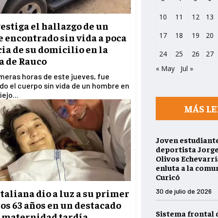
10
11
12
13
estiga el hallazgo de un
17
18
19
20
 encontrado sin vida a poca
ia de su domicilio en la
24
25
26
27
 de Rauco
« May
Jul »
imeras horas de este jueves, fue
o el cuerpo sin vida de un hombre en
ejo...
MÁS LE
Joven estudiante
deportista Jorg
Olivos Echevarría
enluta a la comu
Curicó
30 de julio de 2026
taliana dio a luz a su primer
los 63 años en un destacado
Sistema frontal 
e maternidad tardía