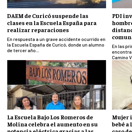
DAEM de Curicó suspende las
PDI inv
clases en la Escuela España para
hombre
realizar reparaciones
distanc
comuna
En respuesta a un grave accidente ocurrido en
la Escuela España de Curicó, donde un alumno
En las pr
de tercer año...
encontrad
Camino Vi
La Escuela Bajo Los Romeros de
Mujer i
Molina celebra el aumento en su
bebé a 
potencia eléctrica gracias a las
caso d