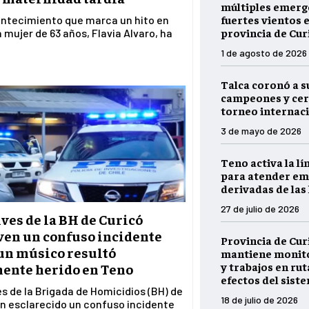
múltiples emerg
fuertes vientos e
ontecimiento que marca un hito en
provincia de Cur
na mujer de 63 años, Flavia Alvaro, ha
1 de agosto de 2026
Talca coronó a s
campeones y cer
torneo internaci
3 de mayo de 2026
Teno activa la lí
para atender em
derivadas de las 
27 de julio de 2026
ves de la BH de Curicó
ven un confuso incidente
Provincia de Cur
un músico resultó
mantiene monito
y trabajos en rut
ente herido en Teno
efectos del sist
s de la Brigada de Homicidios (BH) de
18 de julio de 2026
n esclarecido un confuso incidente