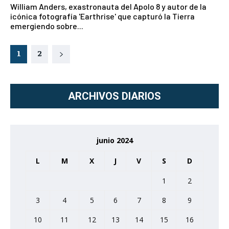
William Anders, exastronauta del Apolo 8 y autor de la
icónica fotografía 'Earthrise' que capturó la Tierra
emergiendo sobre...
1
2
ARCHIVOS DIARIOS
junio 2024
L
M
X
J
V
S
D
1
2
3
4
5
6
7
8
9
10
11
12
13
14
15
16