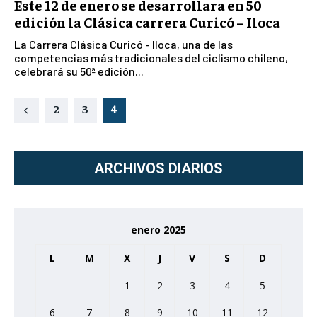
Este 12 de enero se desarrollara en 50
edición la Clásica carrera Curicó – Iloca
La Carrera Clásica Curicó - Iloca, una de las
competencias más tradicionales del ciclismo chileno,
celebrará su 50ª edición...
2
3
4
ARCHIVOS DIARIOS
enero 2025
L
M
X
J
V
S
D
1
2
3
4
5
6
7
8
9
10
11
12