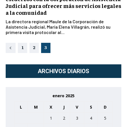
Judicial para ofrecer más servicios legales
a la comunidad
La directora regional Maule de la Corporación de
Asistencia Judicial, María Elena Villagrán, realizó su
primera visita protocolar al...
1
2
3
ARCHIVOS DIARIOS
enero 2025
L
M
X
J
V
S
D
1
2
3
4
5