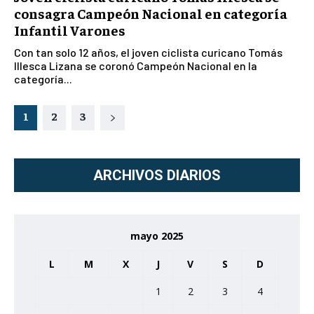
consagra Campeón Nacional en categoría
Infantil Varones
Con tan solo 12 años, el joven ciclista curicano Tomás
Illesca Lizana se coronó Campeón Nacional en la
categoría...
1
2
3
ARCHIVOS DIARIOS
mayo 2025
L
M
X
J
V
S
D
1
2
3
4