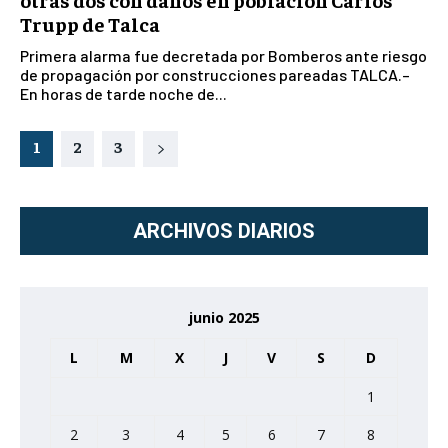
Trupp de Talca
Primera alarma fue decretada por Bomberos ante riesgo
de propagación por construcciones pareadas TALCA.–
En horas de tarde noche de...
1
2
3
ARCHIVOS DIARIOS
junio 2025
L
M
X
J
V
S
D
1
2
3
4
5
6
7
8