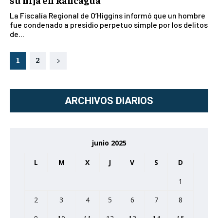
La Fiscalía Regional de O’Higgins informó que un hombre
fue condenado a presidio perpetuo simple por los delitos
de...
1
2
ARCHIVOS DIARIOS
junio 2025
L
M
X
J
V
S
D
1
2
3
4
5
6
7
8