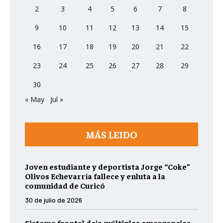
2
3
4
5
6
7
8
9
10
11
12
13
14
15
16
17
18
19
20
21
22
23
24
25
26
27
28
29
30
« May
Jul »
MÁS LEIDO
Joven estudiante y deportista Jorge “Coke”
Olivos Echevarría fallece y enluta a la
comunidad de Curicó
30 de julio de 2026
Sistema frontal deja múltiples emergencias