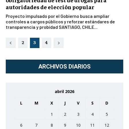
autoridades de elección popular
Proyecto impulsado por el Gobierno busca ampliar
controles a cargos públicos y reforzar estándares de
transparencia y probidad SANTIAGO, CHILE...
2
3
4
ARCHIVOS DIARIOS
abril 2026
L
M
X
J
V
S
D
1
2
3
4
5
6
7
8
9
10
11
12