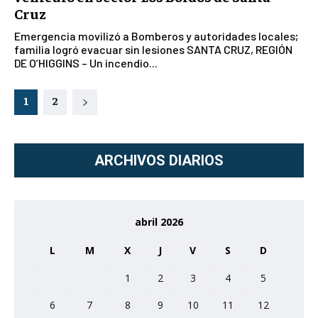
Cruz
Emergencia movilizó a Bomberos y autoridades locales;
familia logró evacuar sin lesiones SANTA CRUZ, REGIÓN
DE O’HIGGINS – Un incendio...
1
2
ARCHIVOS DIARIOS
abril 2026
L
M
X
J
V
S
D
1
2
3
4
5
6
7
8
9
10
11
12