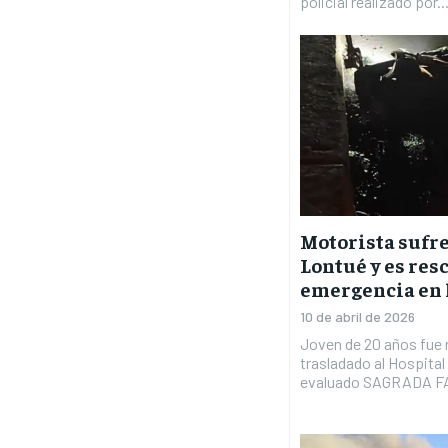
policial realizado por..
Motorista sufre
Lontué y es res
emergencia en l
10 de abril de 2026
Joven de 20 años fue r
trasladado al Hospital
evaluado SAGRADA FA