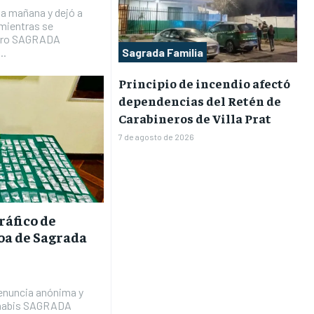
la mañana y dejó a
mientras se
estro SAGRADA
Sagrada Familia
..
Principio de incendio afectó
dependencias del Retén de
Carabineros de Villa Prat
7 de agosto de 2026
ráfico de
oa de Sagrada
denuncia anónima y
annabis SAGRADA