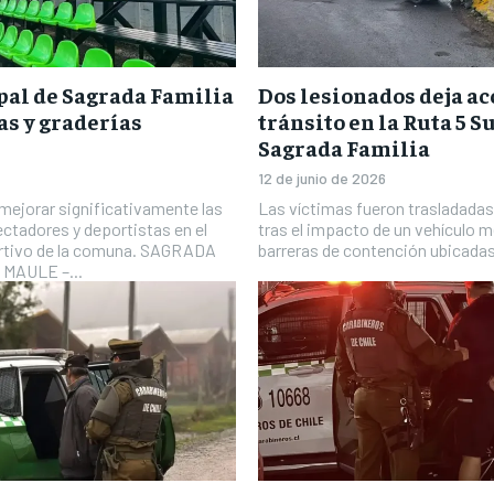
pal de Sagrada Familia
Dos lesionados deja ac
as y graderías
tránsito en la Ruta 5 S
Sagrada Familia
12 de junio de 2026
 mejorar significativamente las
Las víctimas fueron trasladadas 
ctadores y deportistas en el
tras el impacto de un vehículo m
ortivo de la comuna. SAGRADA
barreras de contención ubicadas 
 MAULE –...