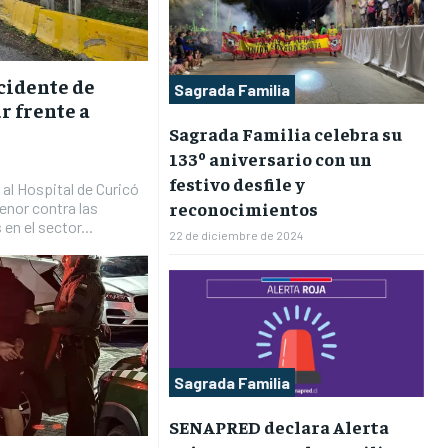
cidente de
Sagrada Familia
ur frente a
Sagrada Familia celebra su
133º aniversario con un
festivo desfile y
al Hospital de Curicó
reconocimientos
enor contra las
en el sector...
22 de diciembre de 2024
Sagrada Familia
SENAPRED declara Alerta