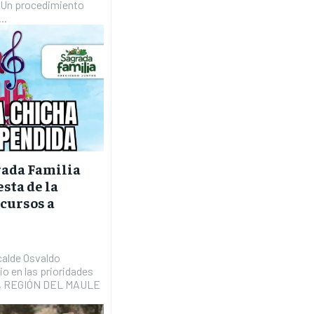
Un procedimiento
..
rada Familia
sta de la
ecursos a
calde Osvaldo
o en las prioridades
A, REGIÓN DEL MAULE