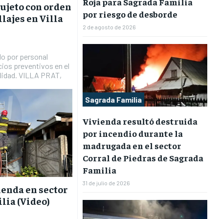
Roja para Sagrada Familia
sujeto con orden
por riesgo de desborde
lajes en Villa
2 de agosto de 2026
do por personal
cios preventivos en el
alidad. VILLA PRAT,
Sagrada Familia
Vivienda resultó destruida
por incendio durante la
madrugada en el sector
Corral de Piedras de Sagrada
Familia
31 de julio de 2026
ienda en sector
lia (Video)