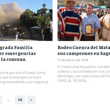
grada Familia
Rodeo Cuenca del Mata
er emergencias
sus campeones en Sag
 la comuna.
17 de marzo de 2026
El tradicional encuentro corrale
colleras y autoridades en una jo
asona que era utilizado como
identidad y las tradiciones del
vo que la emergencia fuera
FAMILIA, REGIÓN...
 general debido a la magnitud
...
14