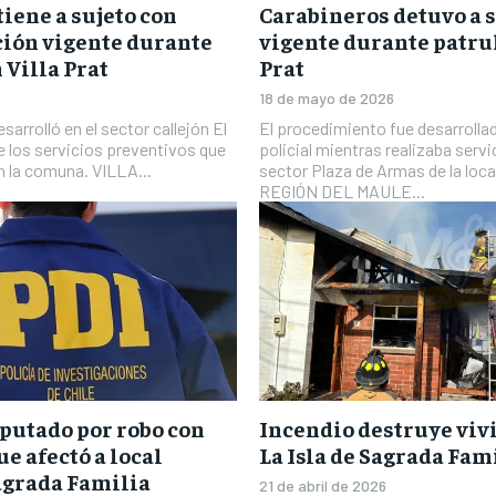
iene a sujeto con
Carabineros detuvo a 
ción vigente durante
vigente durante patrul
 Villa Prat
Prat
18 de mayo de 2026
sarrolló en el sector callejón El
El procedimiento fue desarrolla
e los servicios preventivos que
policial mientras realizaba servi
en la comuna. VILLA...
sector Plaza de Armas de la loc
REGIÓN DEL MAULE...
putado por robo con
Incendio destruye viv
e afectó a local
La Isla de Sagrada Fami
agrada Familia
21 de abril de 2026