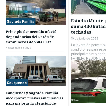
Estadio Munici
Sagrada Familia
suma 430 butac
techadas
Principio de incendio afectó
dependencias del Retén de
19 de junio de 2026
Carabineros de Villa Prat
La inversión permitió
7 de agosto de 2026
condiciones para espe
principal recinto dep
FAMILIA, REGIÓN DEL
Cauquenes
Cauquenes y Sagrada Familia
incorporan nuevas ambulancias
para mejorar la atención de