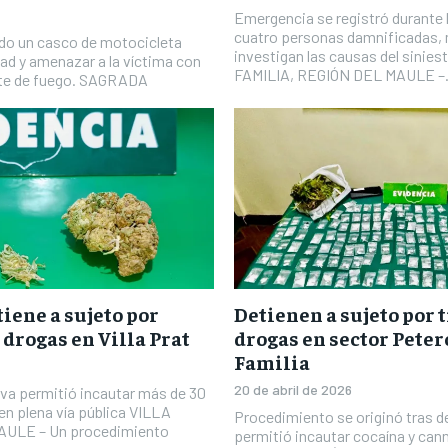
Emergencia se registró durante 
cuatro personas damnificadas, 
zado un casco de motocicleta
investigan las causas del sini
dad y amenazar a la víctima con
FAMILIA, REGIÓN DEL MAULE –.
te de fuego. SAGRADA
iene a sujeto por
Detienen a sujeto por t
 drogas en Villa Prat
drogas en sector Peter
Familia
20 de abril de 2026
iva permitió incautar más de 30
n plena vía pública VILLA
Procedimiento se originó tras 
ULE – Un procedimiento
permitió incautar cocaína y c