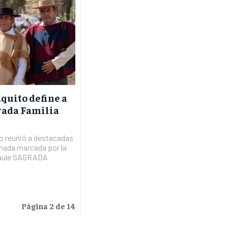
quito define a
rada Familia
ro reunió a destacadas
rnada marcada por la
 Maule SAGRADA
Página 2 de 14