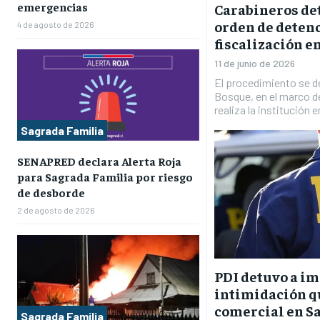
emergencias
Carabineros det
orden de deten
4 de agosto de 2026
fiscalización en
11 de junio de 2026
El procedimiento se de
Bosque, en el marco d
realiza la institución 
Sagrada Familia
SENAPRED declara Alerta Roja
para Sagrada Familia por riesgo
de desborde
2 de agosto de 2026
PDI detuvo a im
intimidación qu
comercial en S
Sagrada Familia