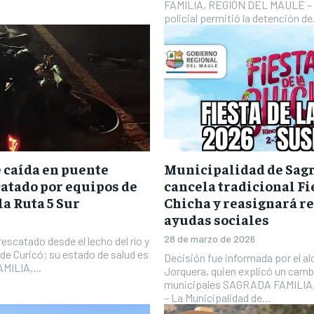
.
FAMILIA, REGIÓN DEL MAULE – 
policial permitió la detención de.
 caída en puente
Municipalidad de Sag
catado por equipos de
cancela tradicional Fie
a Ruta 5 Sur
Chicha y reasignará r
ayudas sociales
28 de marzo de 2026
escatado desde el lecho del río y
 de Curicó; su estado de salud es
Decisión fue informada por el al
MILIA,...
Jorquera, quien explicó un cambi
municipales SAGRADA FAMILI
– La Municipalidad de...