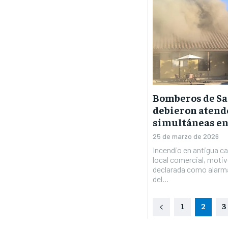
Bomberos de Sa
debieron atend
simultáneas en
25 de marzo de 2026
Incendio en antigua c
local comercial, moti
declarada como alarma
del...
1
2
3