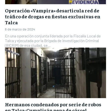
Operación «Vampira» desarticula red de
tráfico de drogas en fiestas exclusivas en
Talca
6 de marzo de 2024
En una operación conjunta liderada por la Fiscalía Local de
Talca y ejecutada por la Brigada de Investigación Criminal
(BICRIM) de esa ciudad, se...
Hermanos condenados por serie de robos
en Talca: Cumplirán pena de cárcel