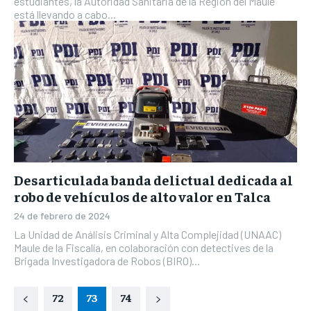
estudiantes, la Autoridad Sanitaria de la Región del Maule
está llevando a cabo...
Desarticulada banda delictual dedicada al
robo de vehículos de alto valor en Talca
24 de febrero de 2024
La Unidad de Análisis Criminal y Alta Complejidad (UNAAC)
Maule de la Fiscalía, en colaboración con detectives de la
Brigada Investigadora de Robos (BIRO)...
72
73
74