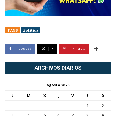
TAGS
Politica
Facebook
X
Pinterest
ARCHIVOS DIARIOS
agosto 2026
L
M
X
J
V
S
D
1
2
3
4
5
6
7
8
9