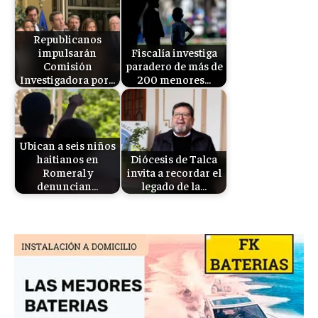
Republicanos
impulsarán
Fiscalía investiga
Comisión
paradero de más de
Investigadora por…
200 menores…
Ubican a seis niños
haitianos en
Diócesis de Talca
Romeral y
invita a recordar el
denuncian…
legado de la…