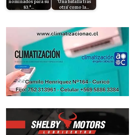
nominados para su
‘Una batalla tras
83.ª…
otra’ como la…