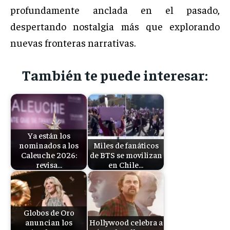
profundamente anclada en el pasado,
despertando nostalgia más que explorando
nuevas fronteras narrativas.
También te puede interesar:
Ya están los
nominados a los
Miles de fanáticos
Caleuche 2026:
de BTS se movilizan
revisa…
en Chile…
Globos de Oro
anuncian los
Hollywood celebra a