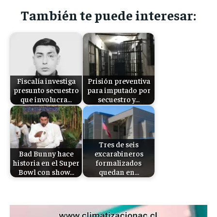
También te puede interesar:
Fiscalía investiga
Prisión preventiva
presunto secuestro
para imputado por
que involucra…
secuestro y…
Tres de seis
Bad Bunny hace
excarabineros
historia en el Super
formalizados
Bowl con show…
quedan en…