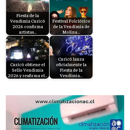
Fiesta de la
Vendimia Curicó
Festival Folclórico
2026 confirma
de la Vendimia de
artistas…
Molina…
Curicó lanza
Curicó obtiene el
oficialmente la
Sello Vendimia
Fiesta de la
2026 y reafirma el…
Vendimia…