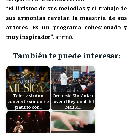
“El lirismo de sus melodías y el trabajo de
sus armonías revelan la maestría de sus
autores. Es un programa cohesionado y
muy inspirador”
, afirmó.
También te puede interesar:
Talca vivirá un
Orquesta Sinfónica
concierto sinfónico
Juvenil Regional del
gratuito con…
Maule…