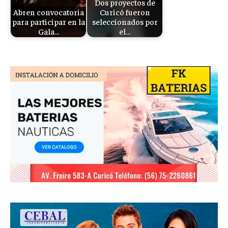
Dos proyectos de
Abren convocatoria
Curicó fueron
para participar en la
seleccionados por
Gala…
el…