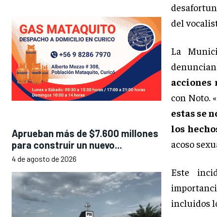
desafortun
del vocalis
La Munici
denuncian
acciones 
con Noto. «
estas se 
los hechos
Aprueban más de $7.600 millones
acoso sexu
para construir un nuevo...
4 de agosto de 2026
Este inci
importanc
incluidos l