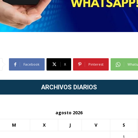
Facebook
X
Pinterest
Whats
ARCHIVOS DIARIOS
agosto 2026
M
X
J
V
S
1