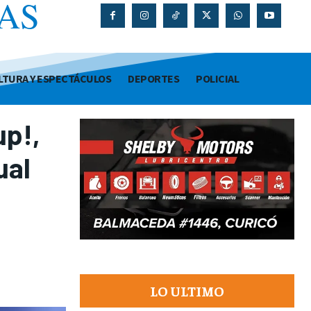
AS
O
LTURA Y ESPECTÁCULOS
DEPORTES
POLICIAL
up!,
ual
LO ULTIMO