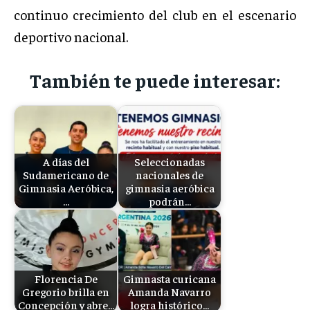
continuo crecimiento del club en el escenario
deportivo nacional.
También te puede interesar:
A días del
Seleccionadas
Sudamericano de
nacionales de
Gimnasia Aeróbica,
gimnasia aeróbica
…
podrán…
Florencia De
Gimnasta curicana
Gregorio brilla en
Amanda Navarro
Concepción y abre…
logra histórico…