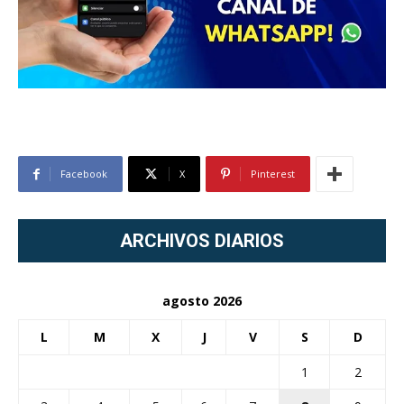
Facebook
X
Pinterest
ARCHIVOS DIARIOS
agosto 2026
L
M
X
J
V
S
D
1
2