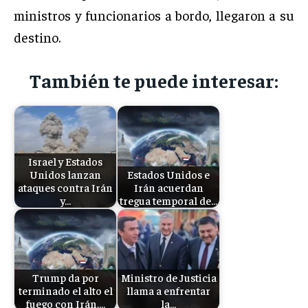
ministros y funcionarios a bordo, llegaron a su
destino.
También te puede interesar:
Israel y Estados
Unidos lanzan
Estados Unidos e
ataques contra Irán
Irán acuerdan
y…
tregua temporal de…
Trump da por
Ministro de Justicia
terminado el alto el
llama a enfrentar
fuego con Irán,…
la…