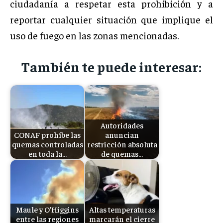
ciudadanía a respetar esta prohibición y a
reportar cualquier situación que implique el
uso de fuego en las zonas mencionadas.
También te puede interesar:
Autoridades
CONAF prohíbe las
anuncian
quemas controladas
restricción absoluta
en toda la…
de quemas…
Maule y O’Higgins
Altas temperaturas
entre las regiones
marcarán el cierre