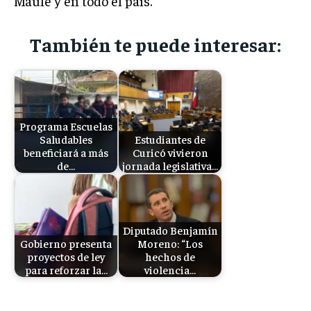
Maule y en todo el país.
También te puede interesar:
Programa Escuelas
Saludables
Estudiantes de
beneficiará a más
Curicó vivieron
de…
jornada legislativa…
Diputado Benjamín
Gobierno presenta
Moreno: “Los
proyectos de ley
hechos de
para reforzar la…
violencia…