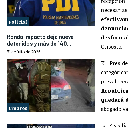
recepción
necesari
efectiva
Policial
denunci
Ronda Impacto deja nueve
desforma
detenidos y más de 140...
Crisosto.
31 de julio de 2026
El Presid
categóric
prevalecerá
República
quedará d
Linares
abogado Va
La Fiscalí