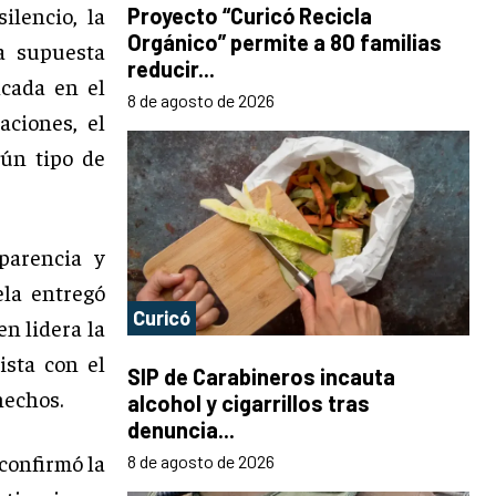
lencio, la
Proyecto “Curicó Recicla
Orgánico” permite a 80 familias
a supuesta
reducir...
icada en el
8 de agosto de 2026
aciones, el
gún tipo de
parencia y
ela entregó
Curicó
en lidera la
ista con el
SIP de Carabineros incauta
hechos.
alcohol y cigarrillos tras
denuncia...
 confirmó la
8 de agosto de 2026