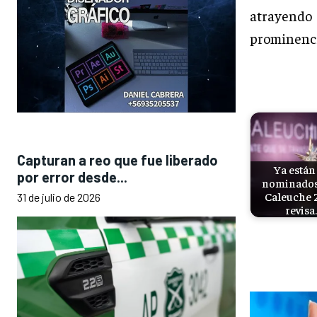
atrayendo
prominenci
Capturan a reo que fue liberado
Ya están
por error desde...
nominados 
Caleuche 
31 de julio de 2026
revisa