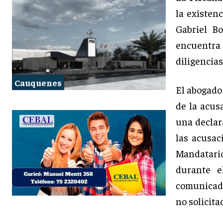
la existen
Gabriel Bo
encuentra 
diligencia
Cauquenes
El abogado 
de la acus
una declar
las acusa
Mandatario
durante e
comunicado
no solicita