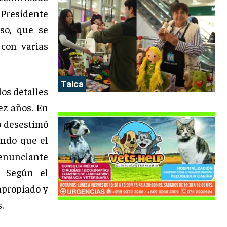
 Presidente
aso, que se
 con varias
Talca
los detalles
ez años. En
o desestimó
ndo que el
denunciante
. Según el
apropiado y
.