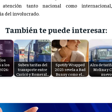
 atención tanto nacional como internaciona
a del involucrado.
También te puede interesar:
 los
a los
Suben tarifas del
Spotify Wrapped
Alza de tarif
2026:
transporte entre
2025 revela a Bad
Molina y C
…
Curicó y Romeral…
Bunny como el…
nuevo