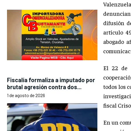
Valenzuel
denuncian
difusión d
artículo 4
abogado af
comunicació
El 22 de 
cooperació
Fiscalía formaliza a imputado por
todos los c
brutal agresión contra dos...
investigac
1 de agosto de 2026
fiscal Cris
En un comun