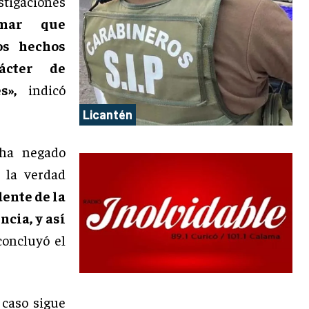
tigaciones
rmar que
os hechos
ácter de
s»,
indicó
Licantén
 ha negado
 la verdad
dente de la
cia, y así
 concluyó el
 caso sigue