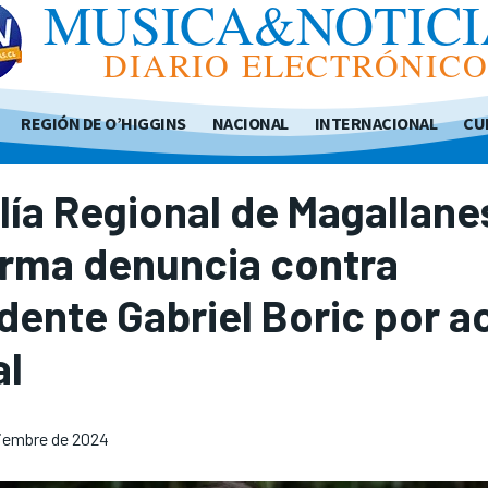
MUSICA&NOTICI
DIARIO ELECTRÓNIC
REGIÓN DE O’HIGGINS
NACIONAL
INTERNACIONAL
CU
lía Regional de Magallane
irma denuncia contra
dente Gabriel Boric por 
al
iembre de 2024