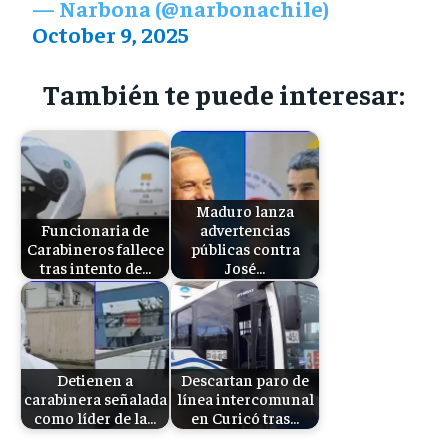
— Narbona (@narbonachile)
October 9, 2025
También te puede interesar:
Maduro lanza
Funcionaria de
advertencias
Carabineros fallece
públicas contra
tras intento de…
José…
Detienen a
Descartan paro de
carabinera señalada
línea intercomunal
como líder de la…
en Curicó tras…