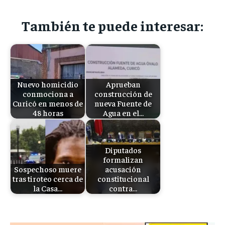
También te puede interesar:
Nuevo homicidio
Aprueban
conmociona a
construcción de
Curicó en menos de
nueva Fuente de
48 horas
Agua en el…
Diputados
formalizan
Sospechoso muere
acusación
tras tiroteo cerca de
constitucional
la Casa…
contra…