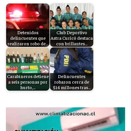
Detenidos
Club Deportivo
delincuentes que
Astra Curicó destaca
realizaron robo de…
con brillantes…
Carabineros detiene
Delincuentes
a seis personas por
robaron cerca de
hurto,…
$14 millones tras…