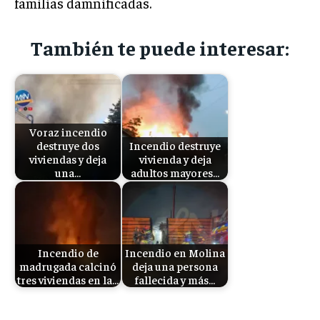
familias damnificadas.
También te puede interesar:
Voraz incendio
destruye dos
Incendio destruye
viviendas y deja
vivienda y deja
una…
adultos mayores…
Incendio de
Incendio en Molina
madrugada calcinó
deja una persona
tres viviendas en la…
fallecida y más…