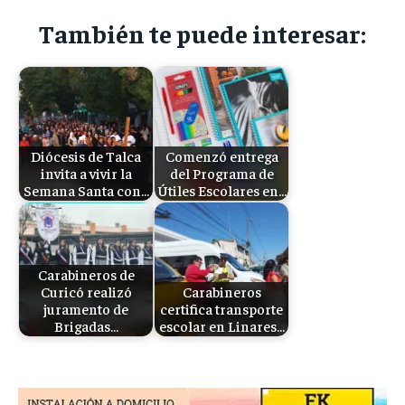
También te puede interesar:
Diócesis de Talca
Comenzó entrega
invita a vivir la
del Programa de
Semana Santa con…
Útiles Escolares en…
Carabineros de
Curicó realizó
Carabineros
juramento de
certifica transporte
Brigadas…
escolar en Linares…