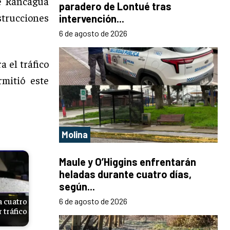
de Rancagua
paradero de Lontué tras
strucciones
intervención...
6 de agosto de 2026
a el tráfico
mitió este
Molina
Maule y O’Higgins enfrentarán
heladas durante cuatro días,
según...
a cuatro
6 de agosto de 2026
 tráfico