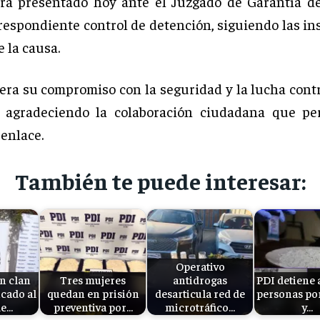
erá presentado hoy ante el Juzgado de Garantía 
rrespondiente control de detención, siguiendo las in
e la causa.
era su compromiso con la seguridad y la lucha contr
, agradeciendo la colaboración ciudadana que per
senlace.
También te puede interesar:
Operativo
n clan
Tres mujeres
antidrogas
PDI detiene 
icado al
quedan en prisión
desarticula red de
personas por
de…
preventiva por…
microtráfico…
y…