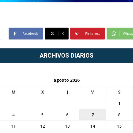
Facebook
X
Pinterest
Whats
ARCHIVOS DIARIOS
agosto 2026
M
X
J
V
S
1
4
5
6
7
8
11
12
13
14
15