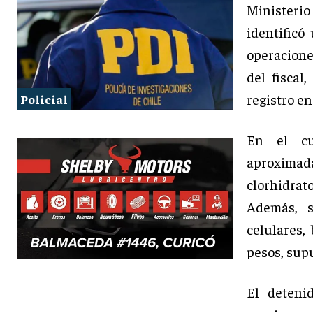
Ministerio
identificó
operacione
del fiscal
registro en
Policial
En el cu
aproximad
clorhidrat
Además, s
celulares,
pesos, sup
El deteni