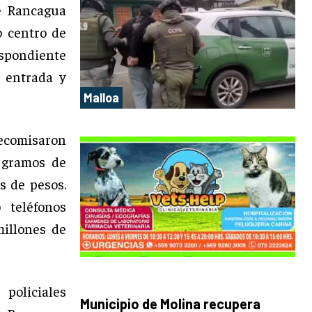
de Rancagua
o centro de
espondiente
a entrada y
Malloa
comisaron
 gramos de
s de pesos.
 teléfonos
millones de
policiales
Municipio de Molina recupera