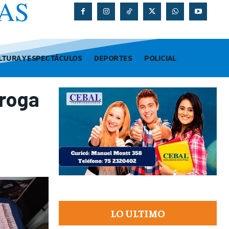
AS
O
LTURA Y ESPECTÁCULOS
DEPORTES
POLICIAL
droga
LO ULTIMO