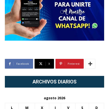
Facebook
X
Pinterest
ARCHIVOS DIARIOS
agosto 2026
L
M
X
J
V
S
D