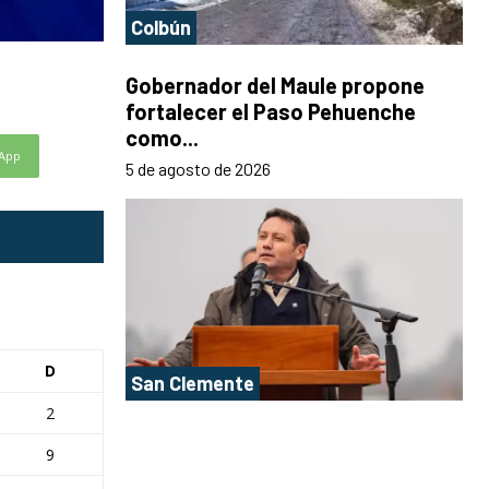
Colbún
Gobernador del Maule propone
fortalecer el Paso Pehuenche
como...
App
5 de agosto de 2026
D
San Clemente
2
9