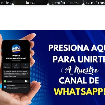
 calle…
la ex…
para fortalecer…
Curicó tra