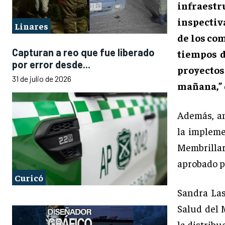
infraestr
inspectiv
Linares
de los co
Capturan a reo que fue liberado
tiempos d
por error desde...
proyectos
31 de julio de 2026
mañana,”
Además, an
la impleme
Membrillar
aprobado p
Curicó
Sandra Last
Salud del 
la distribu