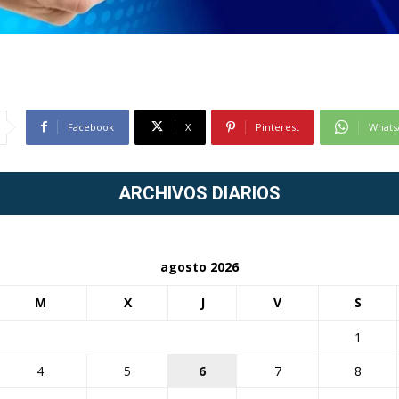
Facebook
X
Pinterest
Whats
ARCHIVOS DIARIOS
agosto 2026
M
X
J
V
S
1
4
5
6
7
8