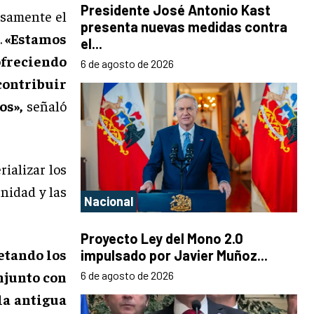
Presidente José Antonio Kast
osamente el
presenta nuevas medidas contra
.
«Estamos
el...
freciendo
6 de agosto de 2026
contribuir
os»,
señaló
ializar los
nidad y las
Nacional
Proyecto Ley del Mono 2.0
etando los
impulsado por Javier Muñoz...
njunto con
6 de agosto de 2026
la antigua