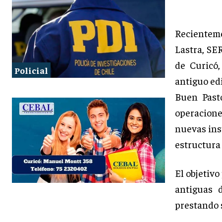
Recienteme
Lastra, SE
de Curicó,
Policial
antiguo edi
Buen Pasto
operacion
nuevas inst
estructura
El objetivo
antiguas d
prestando 