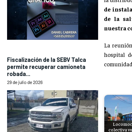
de instal
de la sa
nuestra c
La reunión
hospital 
Fiscalización de la SEBV Talca
comunidad 
permite recuperar camioneta
robada...
29 de julio de 2026
Locomoc
colectiva v