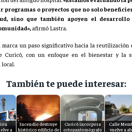
ar programas o proyectos que no solo beneficien
lud, sino que también apoyen el desarrollo 
omunidad»,
afirmó Lastra.
 marca un paso significativo hacia la reutilización 
de Curicó, con un enfoque en el bienestar y la s
local.
También te puede interesar:
ión
Incendio destruye
Curicó incorpora
Calle Memb
uelve a
histórico edificio de
ortopantomógrafo
vuelve a ab