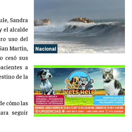
ule, Sandra
 el alcalde
uro uso del
 San Martín,
Nacional
io cesó sus
acientes a
estino de la
 de cómo las
para seguir