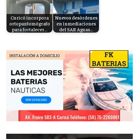
Curicó incorpora
Nuevos desórdenes
ortopantomógrafo
en inmediaciones
para fortalecer…
del SAR Aguas…