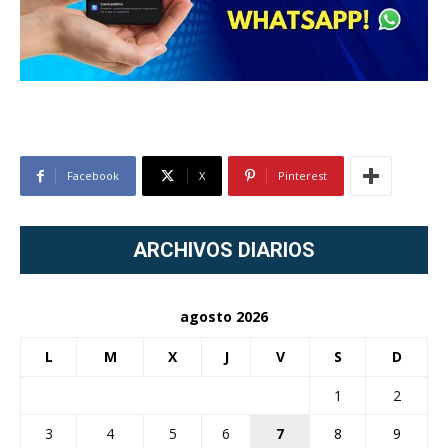
Facebook
X
Pinterest
ARCHIVOS DIARIOS
agosto 2026
L
M
X
J
V
S
D
1
2
3
4
5
6
7
8
9