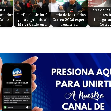
n a
Feria de los
ganador
“Trilogía Chilota”
Feria de los Caldos
2025 f
Caldo
gana el premio al
Curicó 2026 espera
inaugura
…
Mejor Caldo en…
reunir a…
Curic