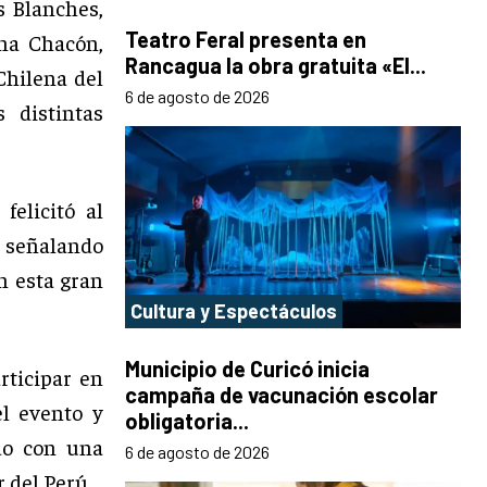
s Blanches,
Teatro Feral presenta en
ena Chacón,
Rancagua la obra gratuita «El...
Chilena del
6 de agosto de 2026
 distintas
felicitó al
, señalando
n esta gran
Cultura y Espectáculos
Municipio de Curicó inicia
rticipar en
campaña de vacunación escolar
el evento y
obligatoria...
do con una
6 de agosto de 2026
 del Perú.