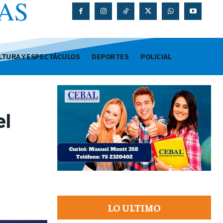
AS
O
LTURA Y ESPECTÁCULOS
DEPORTES
POLICIAL
el
LO ULTIMO