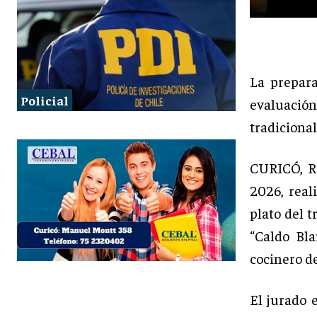
La prepara
Policial
evaluació
tradiciona
CURICÓ, R
2026, real
plato del 
“Caldo Bl
cocinero d
El jurado 