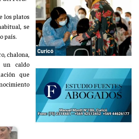
 los platos
abitual, se
o país.
Curicó
ro, chalona,
n un caldo
nación que
onocimiento