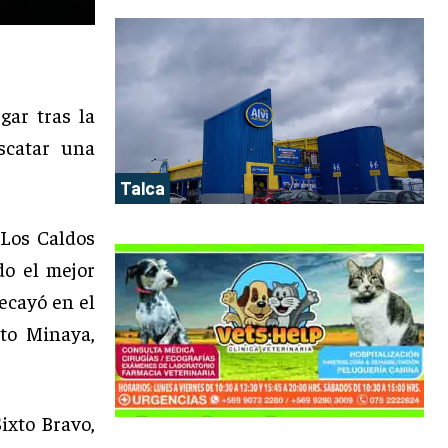
gar tras la
scatar una
Talca
Los Caldos
do el mejor
ecayó en el
to Minaya,
ixto Bravo,