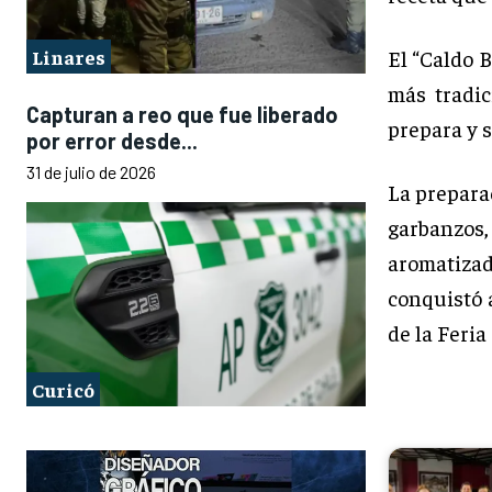
El “Caldo 
Linares
más tradic
Capturan a reo que fue liberado
prepara y 
por error desde...
31 de julio de 2026
La preparac
garbanzos
aromatiza
conquistó 
de la Feria
Curicó