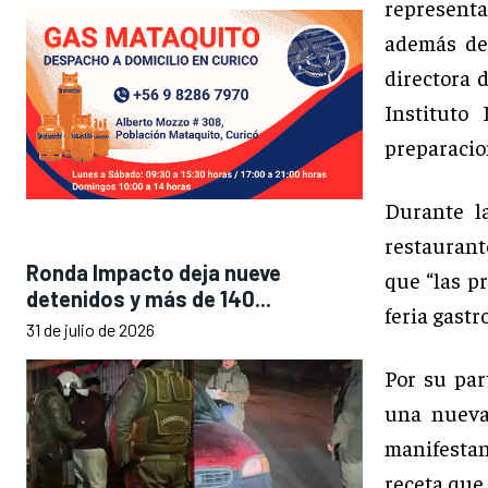
representa
además de 
directora 
Instituto
preparacio
Durante la
restaurant
Ronda Impacto deja nueve
que “las p
detenidos y más de 140...
feria gastr
31 de julio de 2026
Por su par
una nueva 
manifesta
receta que