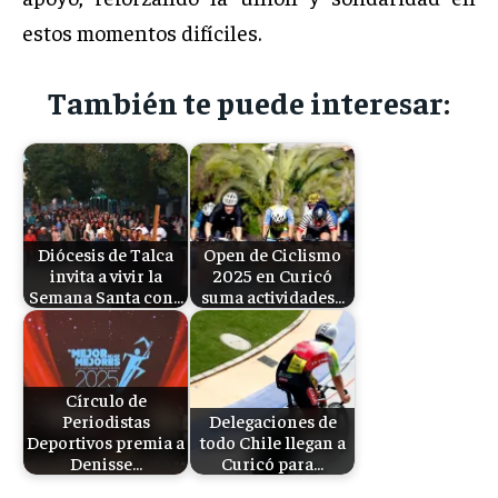
estos momentos difíciles.
También te puede interesar:
Diócesis de Talca
Open de Ciclismo
invita a vivir la
2025 en Curicó
Semana Santa con…
suma actividades…
Círculo de
Periodistas
Delegaciones de
Deportivos premia a
todo Chile llegan a
Denisse…
Curicó para…