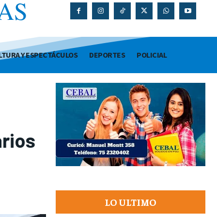
AS
O
LTURA Y ESPECTÁCULOS
DEPORTES
POLICIAL
arios
LO ULTIMO