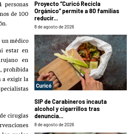
4 personas
Proyecto “Curicó Recicla
Orgánico” permite a 80 familias
enos de 100
reducir...
ón.
8 de agosto de 2026
de un médico
ni estar en
irujano en
n, prohibida
 a exigir la
Curicó
ecialistas
SIP de Carabineros incauta
alcohol y cigarrillos tras
de cirugías
denuncia...
ervenciones
8 de agosto de 2026