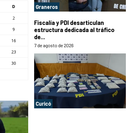
D
Graneros
2
Fiscalía y PDI desarticulan
estructura dedicada al tráfico
9
de...
16
7 de agosto de 2026
23
30
Curicó