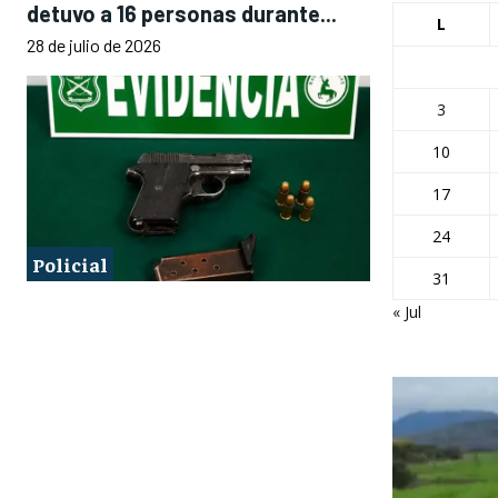
detuvo a 16 personas durante...
L
28 de julio de 2026
3
10
17
24
Policial
31
« Jul