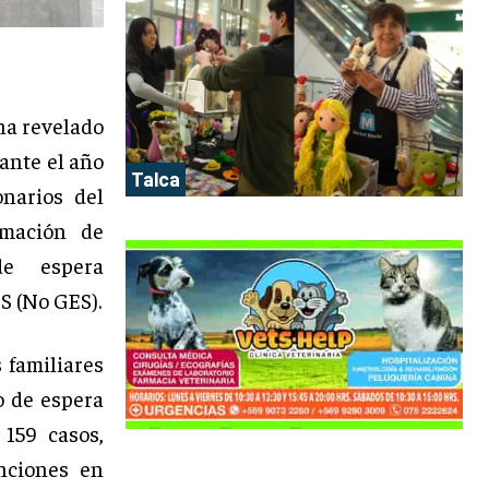
ha revelado
rante el año
Talca
narios del
amación de
de espera
S (No GES).
 familiares
o de espera
 159 casos,
nciones en