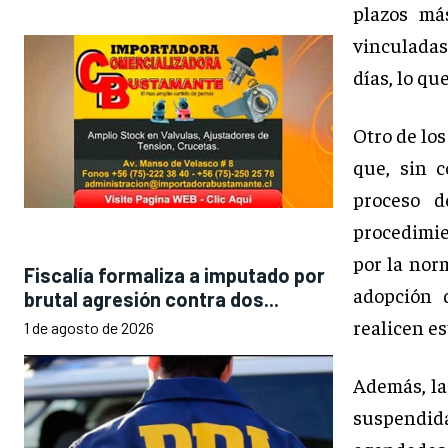
plazos má
vinculadas
días, lo qu
Otro de los
que, sin c
proceso d
procedimien
por la norm
Fiscalía formaliza a imputado por
adopción 
brutal agresión contra dos...
realicen e
1 de agosto de 2026
Además, la
suspendida