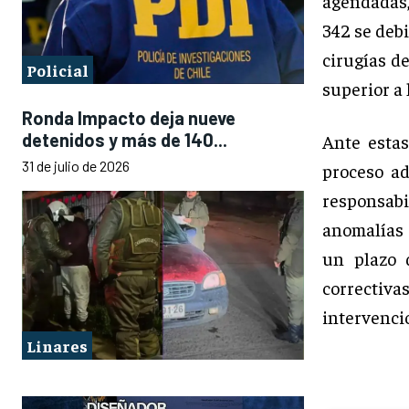
agendadas,
342 se debi
cirugías d
Policial
superior a 
Ronda Impacto deja nueve
detenidos y más de 140...
Ante estas
31 de julio de 2026
proceso ad
responsab
anomalías 
un plazo 
correctiv
intervencio
Linares