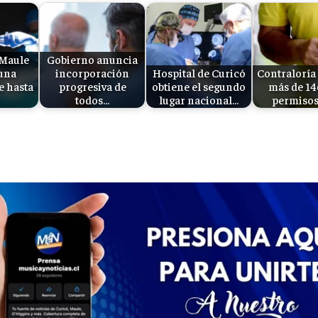
 Maule
Gobierno anuncia
 una
incorporación
Hospital de Curicó
Contraloría
e hasta
progresiva de
obtiene el segundo
más de 14
todos…
lugar nacional…
permisos