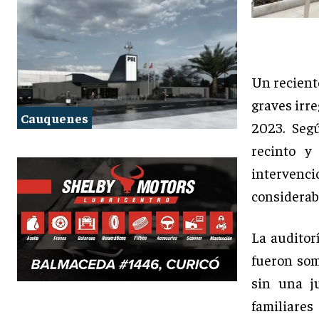
Un recient
graves irre
Cauquenes
2023. Seg
recinto y
interven
considerab
La auditor
fueron som
sin una ju
familiare