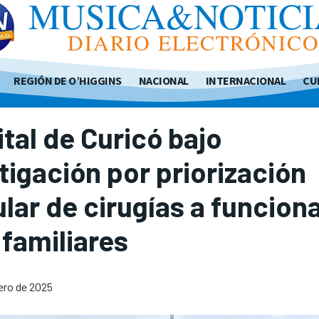
MUSICA&NOTICI
DIARIO ELECTRÓNIC
REGIÓN DE O’HIGGINS
NACIONAL
INTERNACIONAL
CU
tal de Curicó bajo
tigación por priorización
ular de cirugías a funcion
 familiares
rero de 2025