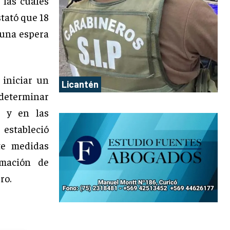
 las cuales
stató que 18
 una espera
 iniciar un
Licantén
 determinar
s y en las
 estableció
te medidas
amación de
ro.