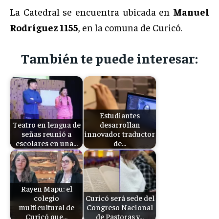
La Catedral se encuentra ubicada en
Manuel
Rodríguez 1155
, en la comuna de Curicó.
También te puede interesar:
Estudiantes
Teatro en lengua de
desarrollan
señas reunió a
innovador traductor
escolares en una…
de…
Rayen Mapu: el
colegio
Curicó será sede del
multicultural de
Congreso Nacional
Curicó que…
de Pastoras y…