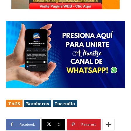
TAGS
Bomberos
Incendio
Facebook
X
Pinterest