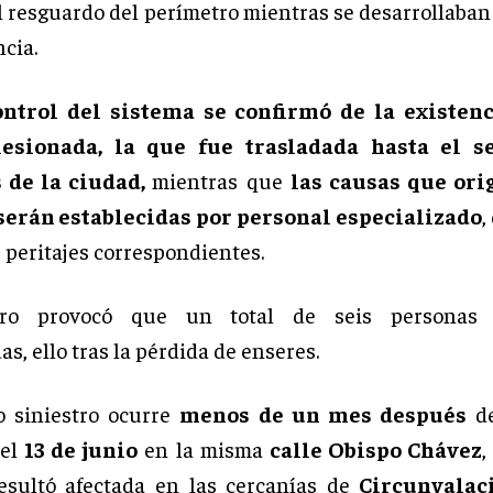
l resguardo del perímetro mientras se desarrollaban 
cia.
ontrol del sistema se confirmó de la existen
esionada, la que fue trasladada hasta el s
 de la ciudad,
mientras que
las causas que ori
serán establecidas por personal especializado
,
s peritajes correspondientes.
tro provocó que un total de seis personas 
s, ello tras la pérdida de enseres.
o siniestro ocurre
menos de un mes después
de
 el
13 de junio
en la misma
calle Obispo Chávez
,
esultó afectada en las cercanías de
Circunvalac