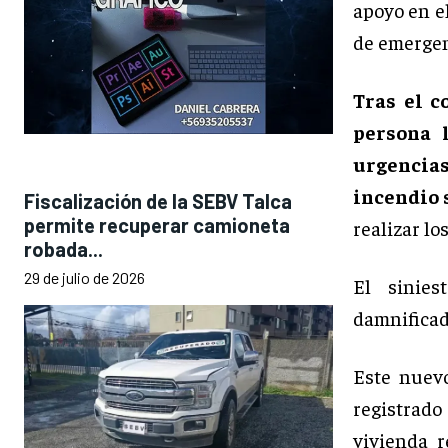
apoyo en e
de emergen
Tras el c
persona l
urgencias
incendio 
Fiscalización de la SEBV Talca
permite recuperar camioneta
realizar lo
robada...
29 de julio de 2026
El sinies
damnificada
Este nuev
registrado
vivienda r