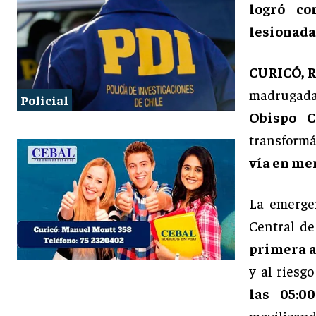
logró co
lesionada
CURICÓ, 
madrugada
Policial
Obispo C
transform
vía en me
La emergen
Central d
primera 
y al riesg
las 05:0
movilizand