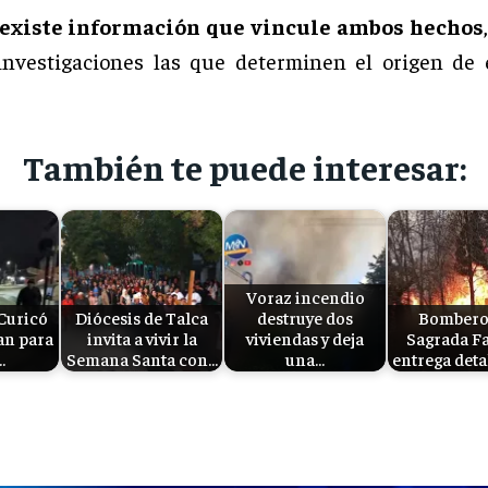
 existe información que vincule ambos hechos
investigaciones las que determinen el origen de
También te puede interesar:
Voraz incendio
Curicó
Diócesis de Talca
destruye dos
Bombero
an para
invita a vivir la
viviendas y deja
Sagrada F
…
Semana Santa con…
una…
entrega deta