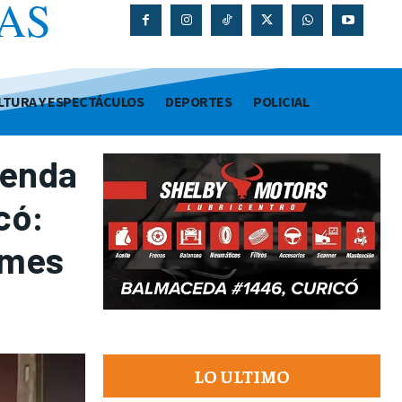
AS
O
LTURA Y ESPECTÁCULOS
DEPORTES
POLICIAL
ienda
có:
 mes
LO ULTIMO