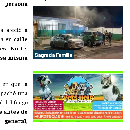
a persona
l afectó la
da en
calle
nes Norte
,
Sagrada Familia
 esa misma
 en que la
pachó una
ad del fuego
 antes de
 general
,