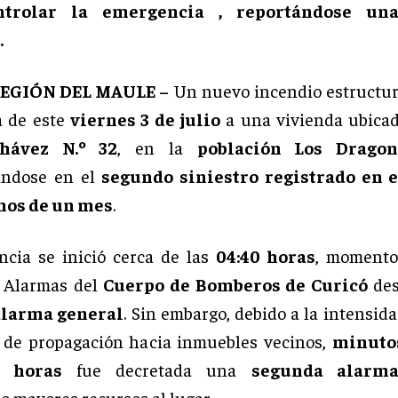
ntrolar la emergencia , reportándose un
.
REGIÓN DEL MAULE –
Un nuevo incendio estructura
 de este
viernes 3 de julio
a una vivienda ubica
hávez N.º 32
, en la
población Los Drago
ándose en el
segundo siniestro registrado en
nos de un mes
.
cia se inició cerca de las
04:40 horas
, momento
e Alarmas del
Cuerpo de Bomberos de Curicó
des
alarma general
. Sin embargo, debido a la intensid
o de propagación hacia inmuebles vecinos,
minutos
0 horas
fue decretada una
segunda alarma
o mayores recursos al lugar.