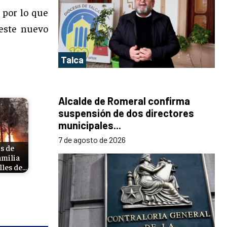
, por lo que
 este nuevo
Talca
Alcalde de Romeral confirma
suspensión de dos directores
municipales...
7 de agosto de 2026
s de
amilia
lles de…