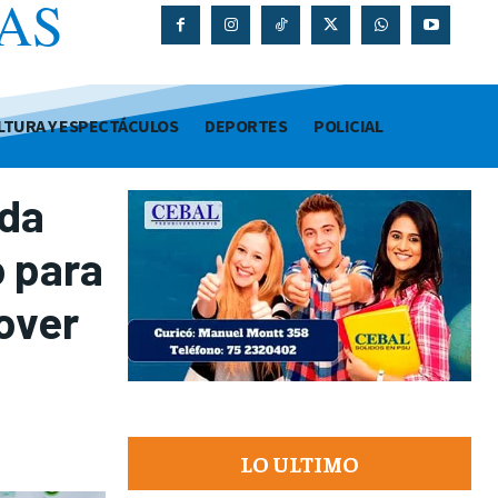
AS
O
LTURA Y ESPECTÁCULOS
DEPORTES
POLICIAL
ida
 para
over
LO ULTIMO