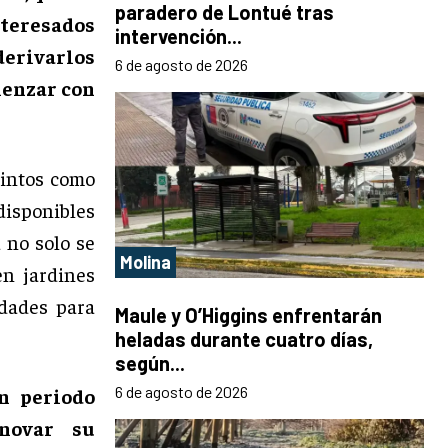
paradero de Lontué tras
nteresados
intervención...
rivarlos
6 de agosto de 2026
menzar con
cintos como
disponibles
 no solo se
Molina
en jardines
idades para
Maule y O’Higgins enfrentarán
heladas durante cuatro días,
según...
6 de agosto de 2026
n periodo
enovar su