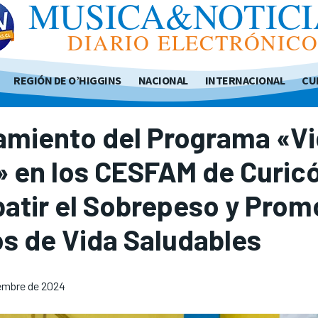
MUSICA&NOTICI
DIARIO ELECTRÓNIC
REGIÓN DE O’HIGGINS
NACIONAL
INTERNACIONAL
CU
amiento del Programa «V
 en los CESFAM de Curicó
atir el Sobrepeso y Prom
os de Vida Saludables
iembre de 2024