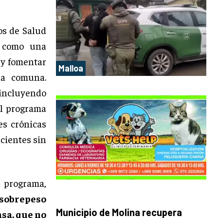
os de Salud
a como una
 y fomentar
Malloa
la comuna.
 incluyendo
 el programa
es crónicas
cientes sin
l programa,
 sobrepeso
Municipio de Molina recupera
sa, que no