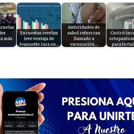
cuelas
Autoridades de
les
Encuestas revelan
salud refuerzan
Curicó inc
 a más
leve ventaja de
llamado a
ortopantom
Jeannette Jara en…
vacunación…
para forta