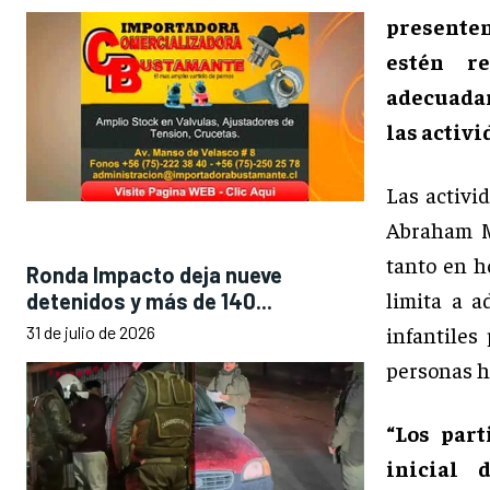
presenten
estén r
adecuadam
las activi
Las activi
Abraham Mi
tanto en h
Ronda Impacto deja nueve
limita a a
detenidos y más de 140...
infantiles
31 de julio de 2026
personas ha
“Los par
inicial 