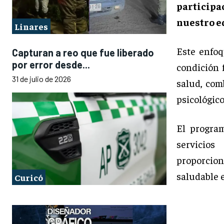
particip
nuestro e
Linares
Este enfoq
Capturan a reo que fue liberado
por error desde...
condición 
31 de julio de 2026
salud, com
psicológico
El progr
servicio
proporcion
saludable 
Curicó