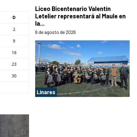
Liceo Bicentenario Valentín
Letelier representará al Maule en
D
la...
2
6 de agosto de 2026
9
16
23
30
Linares