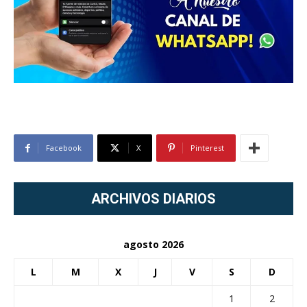
Facebook
X
Pinterest
ARCHIVOS DIARIOS
agosto 2026
L
M
X
J
V
S
D
1
2