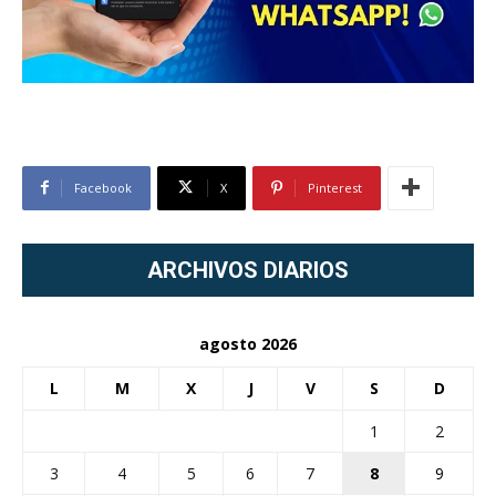
Facebook
X
Pinterest
ARCHIVOS DIARIOS
agosto 2026
L
M
X
J
V
S
D
1
2
3
4
5
6
7
8
9