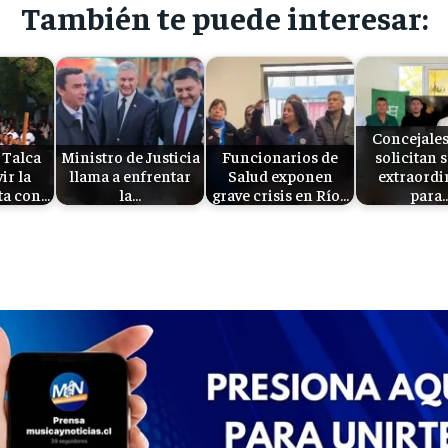
También te puede interesar:
Concejale
 Talca
Ministro de Justicia
Funcionarios de
solicitan 
vir la
llama a enfrentar
Salud exponen
extraordi
ta con…
la…
grave crisis en Río…
para