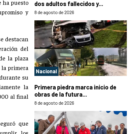
e ha puesto
dos adultos fallecidos y...
mpromiso y
8 de agosto de 2026
 se destacan
ración del
de la plaza
 la primera
Nacional
 durante su
iamente la
Primera piedra marca inicio de
obras de la futura...
00 al final
8 de agosto de 2026
seguró que
umplir los