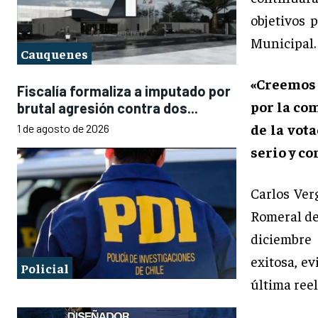
objetivos 
Municipal.
Cauquenes
«Creemos
Fiscalía formaliza a imputado por
por la co
brutal agresión contra dos...
de la vota
1 de agosto de 2026
serio y c
Carlos Verg
Romeral de
diciembre
exitosa, ev
Policial
última ree