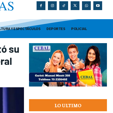
AS
O
LTURA Y ESPECTÁCULOS
DEPORTES
POLICIAL
tó su
ral
LO ULTIMO