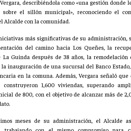
 Vergara, describiéndola como «una gestión donde l
n sobre el sillón municipal», reconociendo el co
el Alcalde con la comunidad.
niciativas más significativas de su administración,
mentación del camino hacia Los Queñes, la recupe
e La Guinda después de 38 años, la remodelación 
y la inauguración de una sucursal del Banco Estado,
ncaria en la comuna. Además, Vergara señaló que
e construyeron 1,600 viviendas, superando ampl
icial de 800, con el objetivo de alcanzar más de 2,0
ato.
timos meses de su administración, el Alcalde a
á trabajando con el mismo compromiso para c