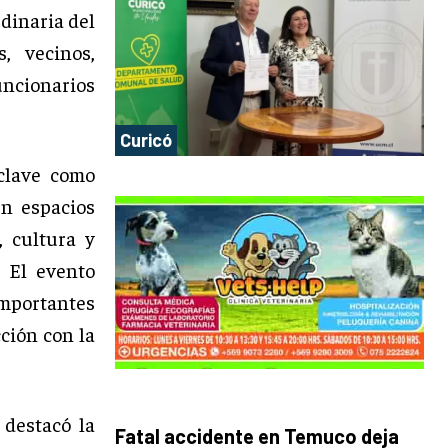
rdinaria del
, vecinos,
uncionarios
Curicó
clave como
en espacios
, cultura y
. El evento
importantes
ción con la
destacó la
Fatal accidente en Temuco deja