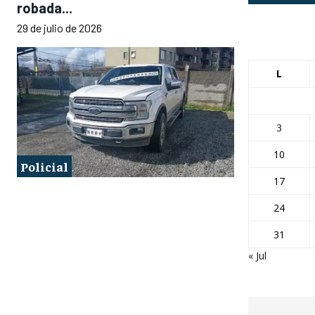
robada...
29 de julio de 2026
L
3
10
Policial
17
24
31
« Jul