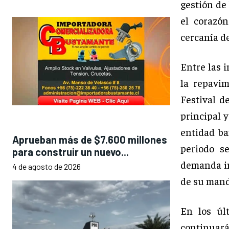
gestión de
el corazó
cercanía d
Entre las i
la repavi
Festival d
principal 
entidad ba
Aprueban más de $7.600 millones
periodo s
para construir un nuevo...
demanda in
4 de agosto de 2026
de su mand
En los úl
continuar