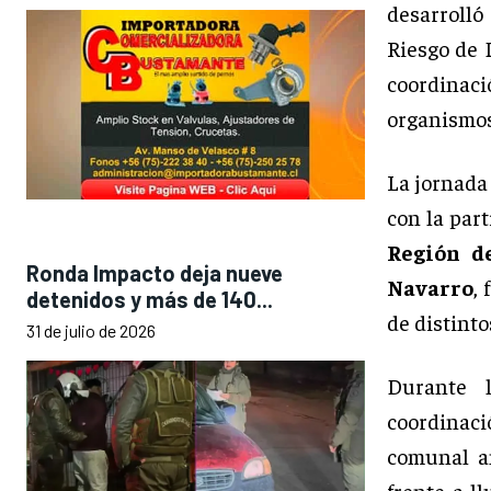
desarrolló
Riesgo de 
coordinac
organismos 
La jornada
con la par
Región d
Ronda Impacto deja nueve
Navarro
,
detenidos y más de 140...
de distint
31 de julio de 2026
Durante 
coordinac
comunal an
frente a l