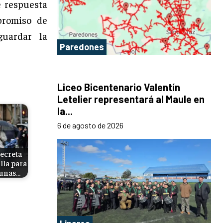
e respuesta
promiso de
guardar la
Paredones
Liceo Bicentenario Valentín
Letelier representará al Maule en
la...
6 de agosto de 2026
ecreta
lla para
munas…