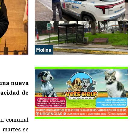
Molina
 una nueva
pacidad de
ón comunal
e martes se