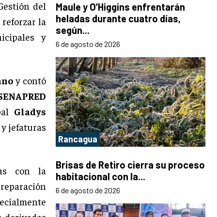
Gestión del
Maule y O’Higgins enfrentarán
heladas durante cuatro días,
reforzar la
según...
icipales y
6 de agosto de 2026
ano
y contó
SENAPRED
pal
Gladys
y jefaturas
Rancagua
Brisas de Retiro cierra su proceso
as con la
habitacional con la...
reparación
6 de agosto de 2026
pecialmente
s derivadas