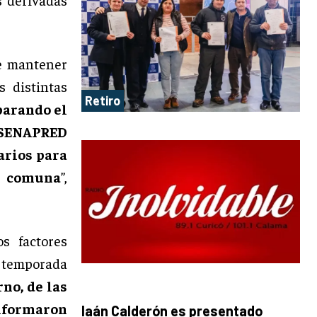
e mantener
s distintas
Retiro
parando el
e SENAPRED
arios para
a comuna
”,
s factores
 temporada
no, de las
informaron
Iaán Calderón es presentado