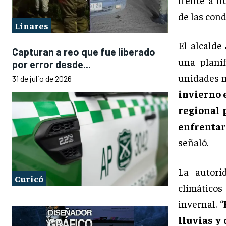
de las cond
Linares
El alcalde
Capturan a reo que fue liberado
una planif
por error desde...
unidades m
31 de julio de 2026
invierno 
regional 
enfrenta
señaló.
La autori
Curicó
climático
invernal. “
lluvias y