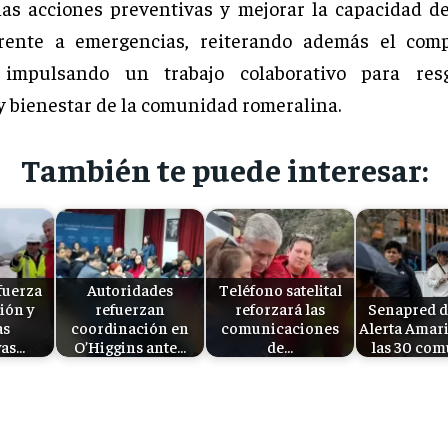
 las acciones preventivas y mejorar la capacidad d
rente a emergencias, reiterando además el com
 impulsando un trabajo colaborativo para res
y bienestar de la comunidad romeralina.
También te puede interesar:
fuerza
Autoridades
Teléfono satelital
ión y
refuerzan
reforzará las
Senapred d
as
coordinación en
comunicaciones
Alerta Amari
vas…
O’Higgins ante…
de…
las 30 co