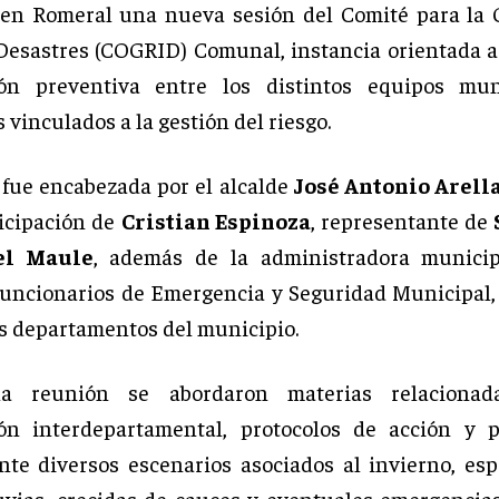
 en Romeral una nueva sesión del Comité para la 
Desastres (COGRID) Comunal, instancia orientada a 
ión preventiva entre los distintos equipos mun
vinculados a la gestión del riesgo.
 fue encabezada por el alcalde
José Antonio Arell
ticipación de
Cristian Espinoza
, representante de
el Maule
, además de la administradora munici
 funcionarios de Emergencia y Seguridad Municipal, 
os departamentos del municipio.
la reunión se abordaron materias relacionad
ión interdepartamental, protocolos de acción y p
te diversos escenarios asociados al invierno, es
luvias, crecidas de cauces y eventuales emergencia