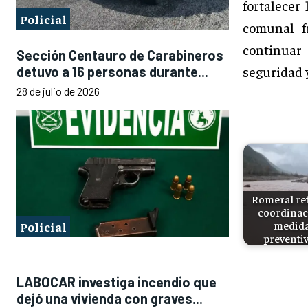
fortalecer
Policial
comunal f
continuar
Sección Centauro de Carabineros
seguridad 
detuvo a 16 personas durante...
28 de julio de 2026
Romeral re
coordinac
medid
Policial
preventi
LABOCAR investiga incendio que
dejó una vivienda con graves...