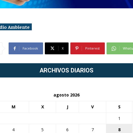
dio Ambiente
Facebook
X
Pinterest
Whats
ARCHIVOS DIARIOS
agosto 2026
M
X
J
V
S
1
4
5
6
7
8