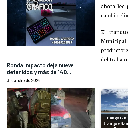
ahora les 
cambio cli
El tranqu
Municipa
productore
del trabajo
Ronda Impacto deja nueve
detenidos y más de 140...
31 de julio de 2026
Inauguran
tranque San