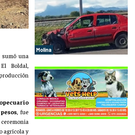
Molina
l sumó una
El Boldal,
 producción
ropecuario
 pesos
, fue
a ceremonia
 agrícola y