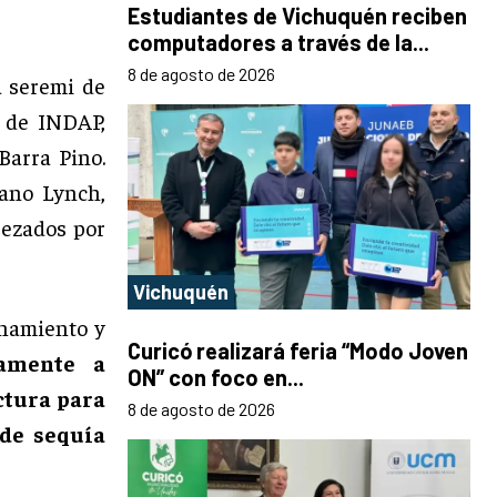
Estudiantes de Vichuquén reciben
computadores a través de la...
8 de agosto de 2026
a seremi de
l de INDAP,
Barra Pino.
lano Lynch,
bezados por
Vichuquén
enamiento y
Curicó realizará feria “Modo Joven
tamente a
ON” con foco en...
ctura para
8 de agosto de 2026
 de sequía