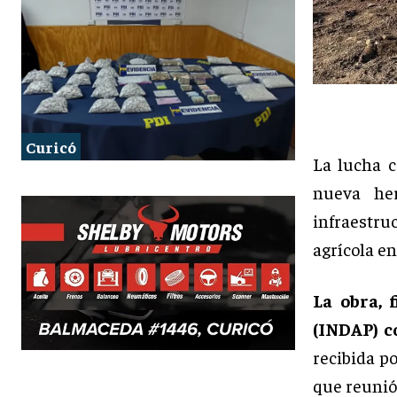
Curicó
La lucha 
nueva her
infraestru
agrícola en
La obra, 
(INDAP) c
recibida p
que reunió