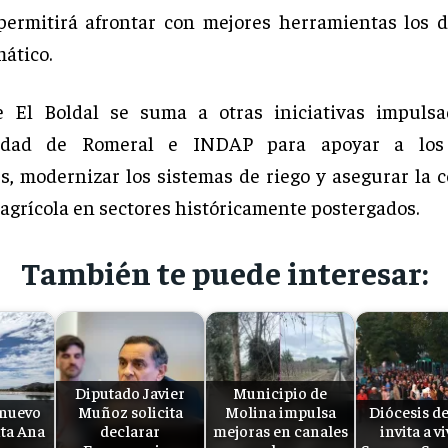
permitirá afrontar con mejores herramientas los d
mático.
e El Boldal se suma a otras iniciativas impulsa
lidad de Romeral e INDAP para apoyar a los
s, modernizar los sistemas de riego y asegurar la 
 agrícola en sectores históricamente postergados.
También te puede interesar:
Diputado Javier
Municipio de
 nuevo
Muñoz solicita
Molina impulsa
Diócesis de
ta Ana
declarar
mejoras en canales
invita a vi