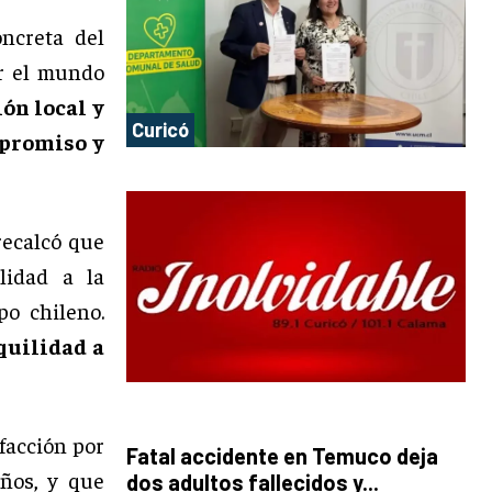
oncreta del
er el mundo
ón local y
Curicó
mpromiso y
recalcó que
lidad a la
po chileno.
quilidad a
sfacción por
Fatal accidente en Temuco deja
ños, y que
dos adultos fallecidos y...