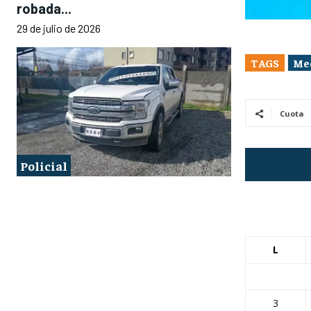
robada...
29 de julio de 2026
TAGS
Me
Cuota
Policial
L
3