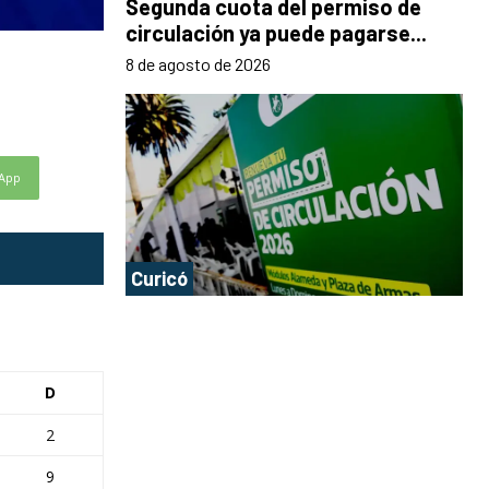
Segunda cuota del permiso de
circulación ya puede pagarse...
8 de agosto de 2026
App
Curicó
D
2
9