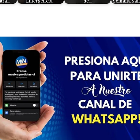
ara…
Emergencia…
de…
Semana San