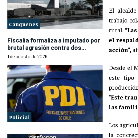
El alcalde
trabajo co
Cauquenes
rural.
“Las
el respal
Fiscalía formaliza a imputado por
brutal agresión contra dos...
acción”,
af
1 de agosto de 2026
Desde el M
este tipo
producción
“
Este tra
las famili
Policial
Los agricul
la concre