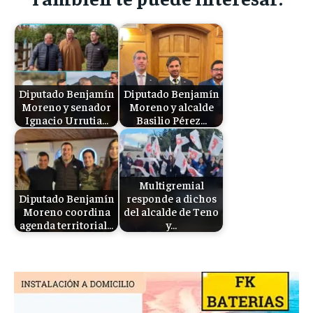
Diputado Benjamín
Diputado Benjamín
Moreno y senador
Moreno y alcalde
Ignacio Urrutia…
Basilio Pérez…
Multigremial
Diputado Benjamín
responde a dichos
Moreno coordina
del alcalde de Teno
agenda territorial…
y…