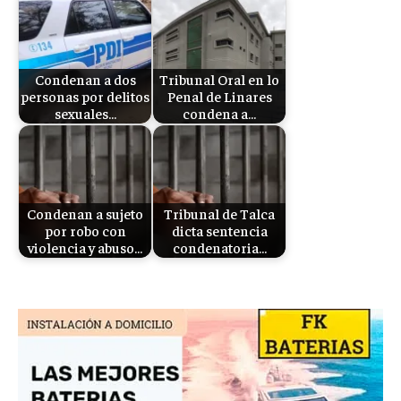
Condenan a dos
Tribunal Oral en lo
personas por delitos
Penal de Linares
sexuales…
condena a…
Condenan a sujeto
Tribunal de Talca
por robo con
dicta sentencia
violencia y abuso…
condenatoria…