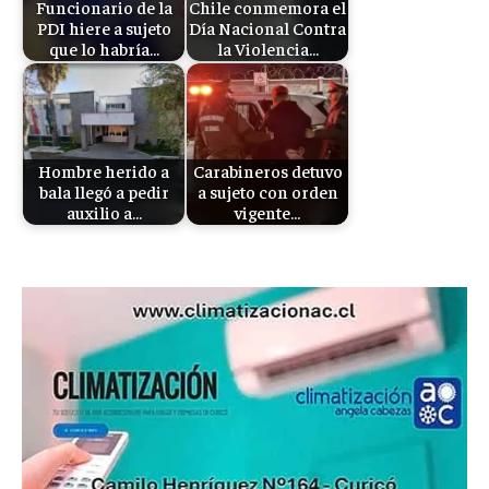
Funcionario de la
Chile conmemora el
PDI hiere a sujeto
Día Nacional Contra
que lo habría…
la Violencia…
Hombre herido a
Carabineros detuvo
bala llegó a pedir
a sujeto con orden
auxilio a…
vigente…