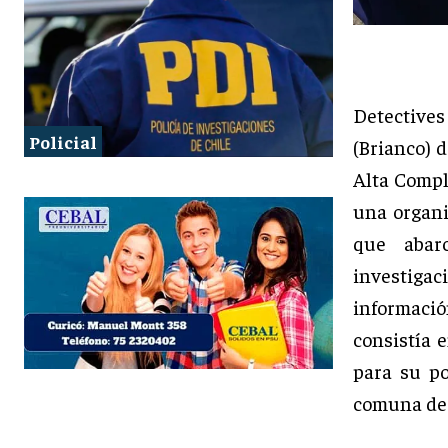
Detectives
Policial
(Brianco) 
Alta Compl
una organi
que abar
investiga
informaci
consistía 
para su po
comuna de