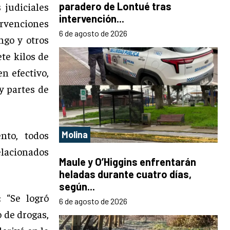
 judiciales
paradero de Lontué tras
intervención...
ervenciones
6 de agosto de 2026
ngo y otros
ete kilos de
en efectivo,
 y partes de
nto, todos
Molina
elacionados
Maule y O’Higgins enfrentarán
heladas durante cuatro días,
según...
 “Se logró
6 de agosto de 2026
o de drogas,