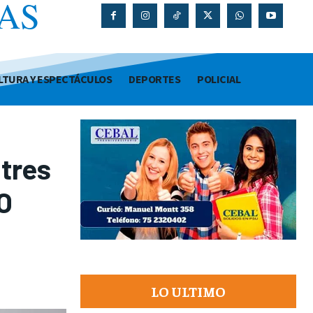
AS
O
LTURA Y ESPECTÁCULOS
DEPORTES
POLICIAL
 tres
 O
LO ULTIMO