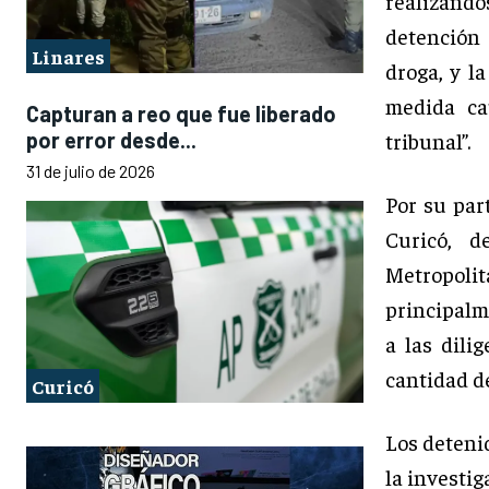
realizándos
detención 
Linares
droga, y la
medida ca
Capturan a reo que fue liberado
por error desde...
tribunal”.
31 de julio de 2026
Por su par
Curicó, d
Metropol
principalm
a las dili
cantidad de
Curicó
Los deteni
la investig