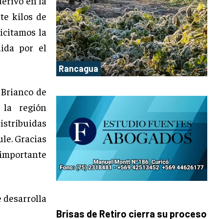
derivó en la
te kilos de
licitamos la
ida por el
Rancagua
 Brianco de
 la región
tribuidas
le. Gracias
 importante
 desarrolla
Brisas de Retiro cierra su proceso