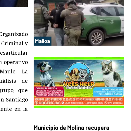
 Organizado
Malloa
 Criminal y
esarticular
n operativo
Maule. La
nálisis de
grupo, que
en Santiago
mente en la
Municipio de Molina recupera