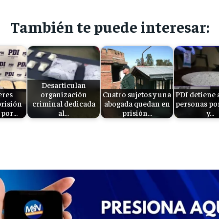
También te puede interesar:
Desarticulan
eres
organización
Cuatro sujetos y una
PDI detiene 
risión
criminal dedicada
abogada quedan en
personas por
 por…
al…
prisión…
y…